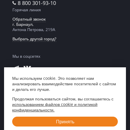
8 800 301-93-10
Горячая линия
Обратный звонок
г. Барнаул,
Антона Петрова, 219А
Выбрать другой город?
Мы в соцсетях
Мы используем cookie. Это позволяет нам
анализировать взаимодействие посетителей с сайтом
Мы в рейтинге
и делать его лучше.
«Право 300»
Продолжая пользоваться сайтом, вы соглашаетесь с
использованием файлов cookie и политикой
Центр правовой поддержки «ЮрИнвест»,
конфиденциальности.
Кемерово, 2007—2026
Принять
Создание сайта
«Пятое измерение»,