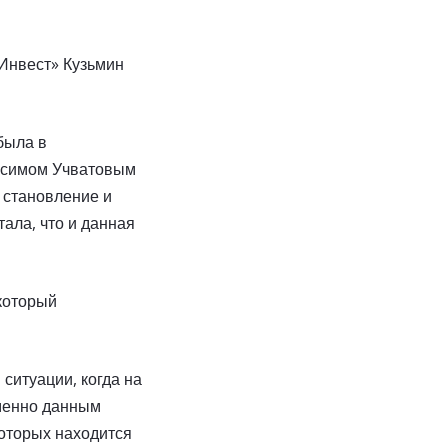
Инвест» Кузьмин
была в
аксимом Учватовым
 становление и
ала, что и данная
 который
 ситуации, когда на
Именно данным
которых находится