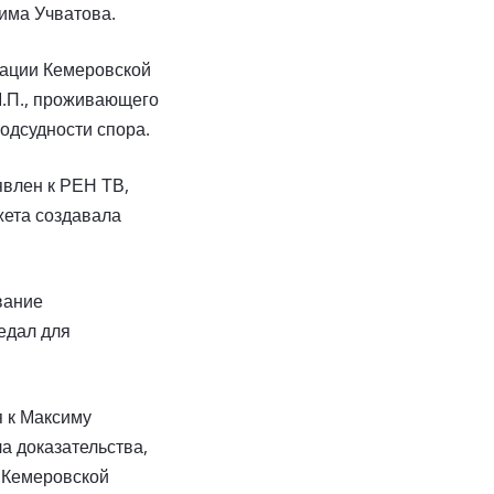
има Учватова.
рации Кемеровской
М.П., проживающего
подсудности спора.
явлен к РЕН ТВ,
жета создавала
вание
едал для
я к Максиму
а доказательства,
 Кемеровской