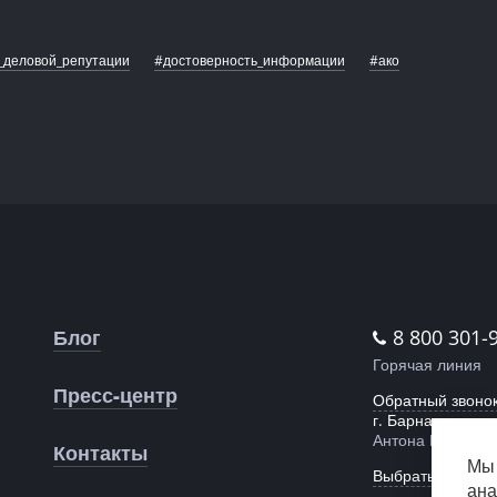
_деловой_репутации
#достоверность_информации
#ако
Блог
8 800 301-
Горячая линия
Пресс-центр
Обратный звоно
г. Барнаул,
Антона Петрова,
Контакты
Мы 
Выбрать другой 
ана