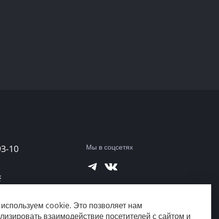
Мы в соцсетях
93-10
к
 219А
используем cookie. Это позволяет нам
город?
лизировать взаимодействие посетителей с сайтом и