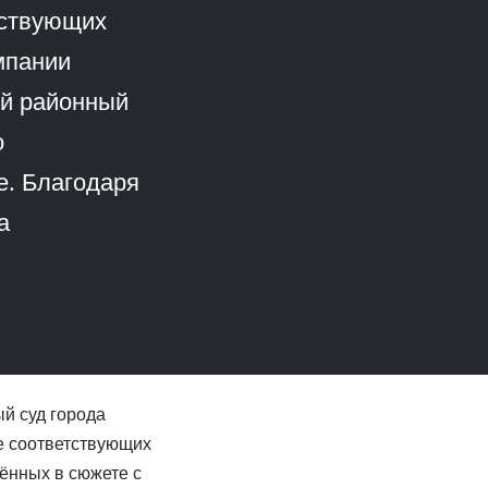
тствующих
мпании
ый районный
о
е. Благодаря
а
й суд города
е соответствующих
ённых в сюжете с