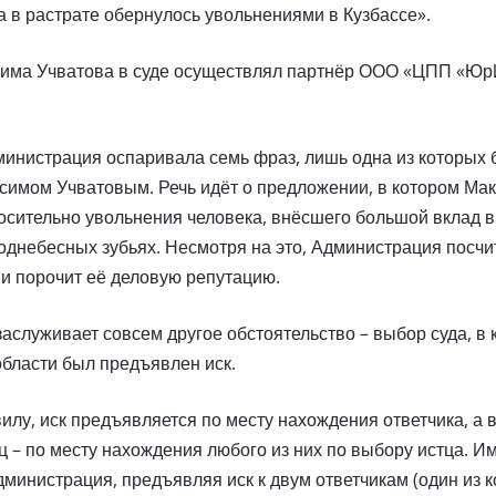
 в растрате обернулось увольнениями в Кузбассе».
има Учватова в суде осуществлял партнёр ООО «ЦПП «Юр
инистрация оспаривала семь фраз, лишь одна из которых 
ксимом Учватовым. Речь идёт о предложении, в котором М
сительно увольнения человека, внёсшего большой вклад в
однебесных зубьях. Несмотря на это, Администрация посчит
и порочит её деловую репутацию.
аслуживает совсем другое обстоятельство – выбор суда, в
бласти был предъявлен иск.
вилу, иск предъявляется по месту нахождения ответчика, а в
иц – по месту нахождения любого из них по выбору истца. 
министрация, предъявляя иск к двум ответчикам (один из 