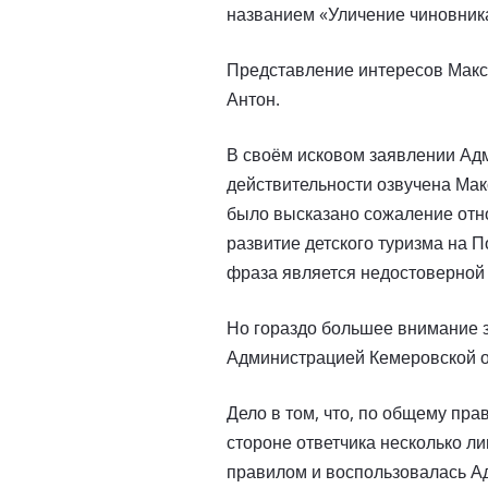
названием «Уличение чиновника
Представление интересов Макс
Антон.
В своём исковом заявлении Адм
действительности озвучена Ма
было высказано сожаление отно
развитие детского туризма на П
фраза является недостоверной 
Но гораздо большее внимание з
Администрацией Кемеровской о
Дело в том, что, по общему пра
стороне ответчика несколько л
правилом и воспользовалась Ад