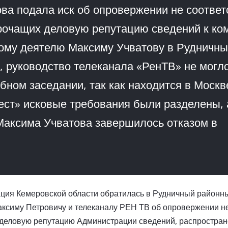
ва подала иск об опровержении не соотве
рочащих деловую репутацию сведений к ко
ому деятелю Максиму Учватову в Рудничн
о, руководство телеканала «РенТВ» не могл
бном заседании, так как находится в Москв
ст» исковые требования были разделены, 
Максима Учватова завершилось отказом в
ция Кемеровской области обратилась в Рудничный районны
аксиму Петровичу и телеканалу РЕН ТВ об опровержении н
 деловую репутацию Администрации сведений, распростран