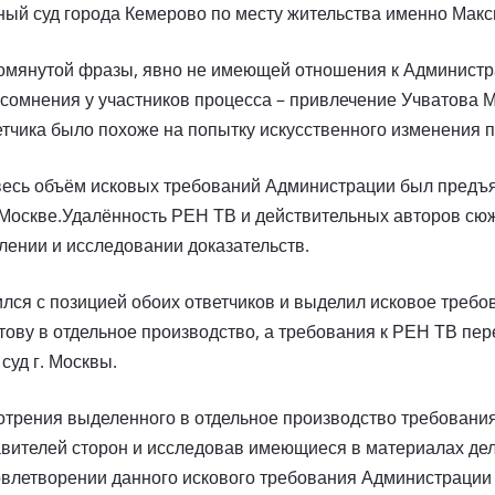
нный суд города Кемерово по месту жительства именно Макс
помянутой фразы, явно не имеющей отношения к Админист
сомнения у участников процесса – привлечение Учватова 
ветчика было похоже на попытку искусственного изменения 
и весь объём исковых требований Администрации был предъ
 Москве.Удалённость РЕН ТВ и действительных авторов сю
лении и исследовании доказательств.
ился с позицией обоих ответчиков и выделил исковое требо
ову в отдельное производство, а требования к РЕН ТВ пер
суд г. Москвы.
мотрения выделенного в отдельное производство требовани
авителей сторон и исследовав имеющиеся в материалах дел
довлетворении данного искового требования Администрации