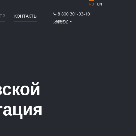
RU
EN
8 800 301-93-10
ТР
КОНТАКТЫ
Барнаул
вской
тация