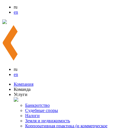
ru
en
ru
en
Компания
Команда
Услуги
Банкротство
Судебные споры
Налоги
Земля и недвижимость
Корпоративная практика (и коммерческое