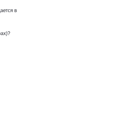
ается в
рах)?