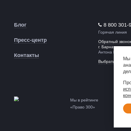
Блог
8 800 301-
Горячая линия
Пресс-центр
Обратный звоно
г. Барнаул,
Антона Петрова,
Контакты
Мы 
Выбрать другой 
ана
дел
Про
исп
кон
Мы в рейтинге
«Право 300»