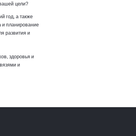
 вашей цели?
й год, а также
а и планирование
ля развития и
ов, здоровья и
связями и