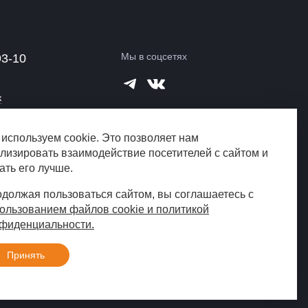
Мы в соцсетях
93-10
к
 219А
используем cookie. Это позволяет нам
город?
лизировать взаимодействие посетителей с сайтом и
ать его лучше.
должая пользоваться сайтом, вы соглашаетесь с
ользованием файлов cookie и политикой
фиденциальности.
Создание сайта
«Пятое измерение»,
Принять
2019